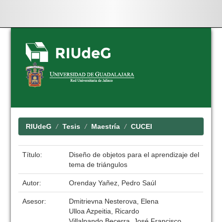
Skip
navigation
RIUdeG
Tesis
Maestría
CUCEI
Título:
Diseño de objetos para el aprendizaje del
tema de triángulos
Autor:
Orenday Yañez, Pedro Saúl
Asesor:
Dmitrievna Nesterova, Elena
Ulloa Azpeitia, Ricardo
Villalpando Becerra, José Francisco