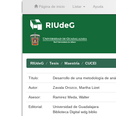
Página de inicio
Listar
Ayuda
Skip
navigation
RIUdeG
Tesis
Maestría
CUCEI
Título:
Desarrollo de una metodología de anál
Autor:
Zavala Orozco, Martha Lizet
Asesor:
Ramirez Meda, Walter
Editorial:
Universidad de Guadalajara
Biblioteca Digital wdg.biblio