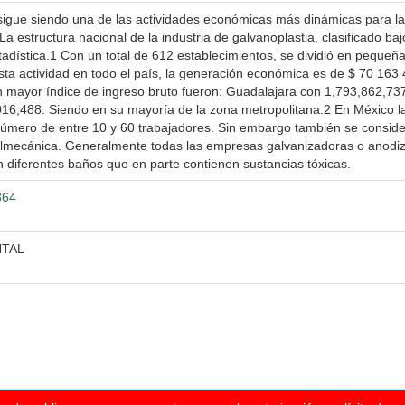
sigue siendo una de las actividades económicas más dinámicas para la
La estructura nacional de la industria de galvanoplastia, clasificado ba
adística.1 Con un total de 612 establecimientos, se dividió en pequ
sta actividad en todo el país, la generación económica es de $ 70 163 
n mayor índice de ingreso bruto fueron: Guadalajara con 1,793,862,73
6,488. Siendo en su mayoría de la zona metropolitana.2 En México la
úmero de entre 10 y 60 trabajadores. Sin embargo también se consider
lmecánica. Generalmente todas las empresas galvanizadoras o anodiz
n diferentes baños que en parte contienen sustancias tóxicas.
364
NTAL