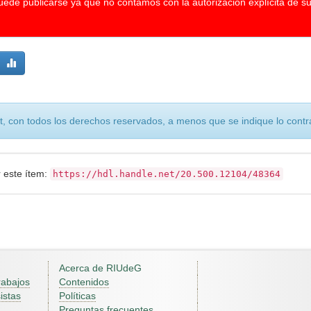
puede publicarse ya que no contamos con la autorización explícita de s
, con todos los derechos reservados, a menos que se indique lo contra
r este ítem:
https://hdl.handle.net/20.500.12104/48364
Acerca de RIUdeG
rabajos
Contenidos
istas
Políticas
Preguntas frecuentes