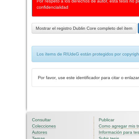
Por respeto a los derechos de autor, esta tesis no 
confidencialidad
Mostrar el registro Dublin Core completo del ítem
Los ítems de RIUdeG están protegidos por copyright
Por favor, use este identificador para citar o enlaza
Consultar
Publicar
Colecciones
Como agregar mis t
Autores
Información para tes
Temas
Subir tesis