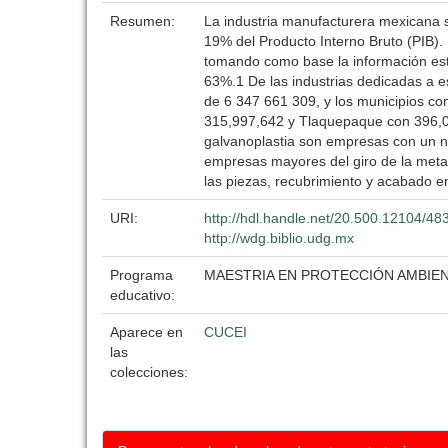
Resumen:
La industria manufacturera mexicana 
19% del Producto Interno Bruto (PIB). 
tomando como base la información est
63%.1 De las industrias dedicadas a e
de 6 347 661 309, y los municipios co
315,997,642 y Tlaquepaque con 396,01
galvanoplastia son empresas con un n
empresas mayores del giro de la meta
las piezas, recubrimiento y acabado e
URI:
http://hdl.handle.net/20.500.12104/48
http://wdg.biblio.udg.mx
Programa
MAESTRIA EN PROTECCIÓN AMBIE
educativo:
Aparece en
CUCEI
las
colecciones: