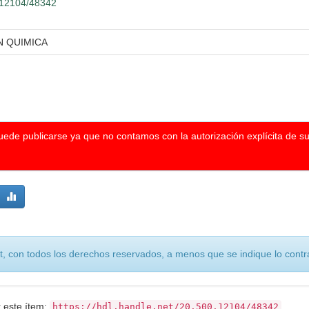
0.12104/48342
N QUIMICA
puede publicarse ya que no contamos con la autorización explícita de s
, con todos los derechos reservados, a menos que se indique lo contra
r este ítem:
https://hdl.handle.net/20.500.12104/48342