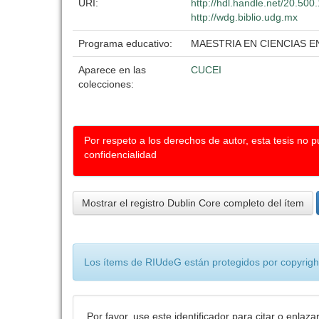
URI:
http://hdl.handle.net/20.50
http://wdg.biblio.udg.mx
Programa educativo:
MAESTRIA EN CIENCIAS E
Aparece en las
CUCEI
colecciones:
Por respeto a los derechos de autor, esta tesis no 
confidencialidad
Mostrar el registro Dublin Core completo del ítem
Los ítems de RIUdeG están protegidos por copyright
Por favor, use este identificador para citar o enlaza