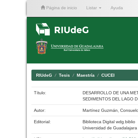
Página de inicio
Listar
Ayuda
Skip
navigation
RIUdeG
Tesis
Maestría
CUCEI
Título:
DESARROLLO DE UNA MET
SEDIMENTOS DEL LAGO D
Autor:
Martínez Guzmán, Consuelo
Editorial:
Biblioteca Digital wdg.biblio
Universidad de Guadalajara