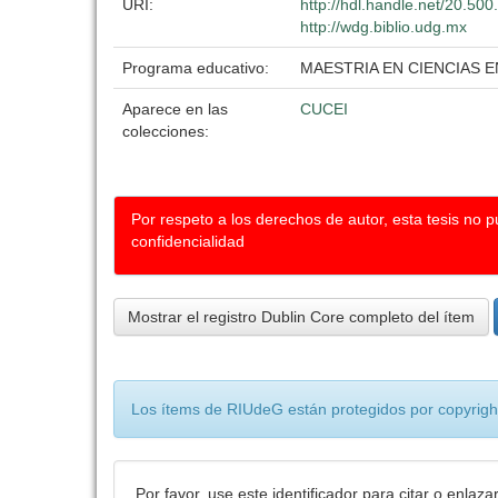
URI:
http://hdl.handle.net/20.50
http://wdg.biblio.udg.mx
Programa educativo:
MAESTRIA EN CIENCIAS E
Aparece en las
CUCEI
colecciones:
Por respeto a los derechos de autor, esta tesis no 
confidencialidad
Mostrar el registro Dublin Core completo del ítem
Los ítems de RIUdeG están protegidos por copyright
Por favor, use este identificador para citar o enlaza