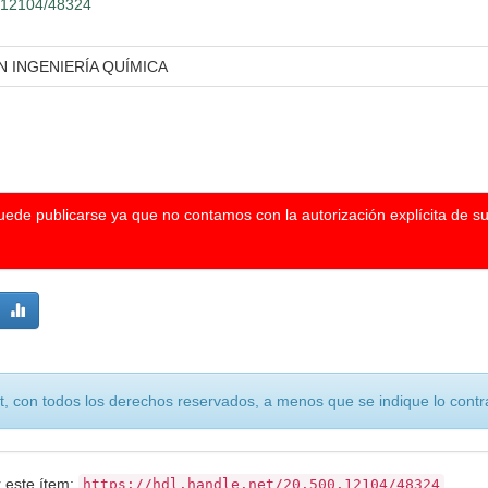
0.12104/48324
N INGENIERÍA QUÍMICA
puede publicarse ya que no contamos con la autorización explícita de s
, con todos los derechos reservados, a menos que se indique lo contra
r este ítem:
https://hdl.handle.net/20.500.12104/48324