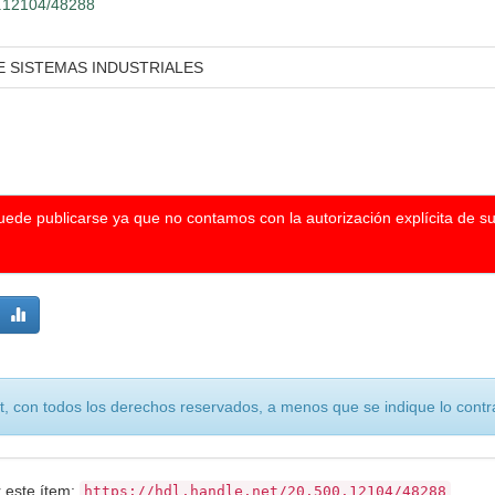
00.12104/48288
E SISTEMAS INDUSTRIALES
puede publicarse ya que no contamos con la autorización explícita de s
, con todos los derechos reservados, a menos que se indique lo contra
r este ítem:
https://hdl.handle.net/20.500.12104/48288