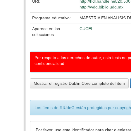
URI:
http://hdl.handle.net/20.5
http://wdg.biblio.udg.mx
Programa educativo:
MAESTRIA EN ANALISIS D
Aparece en las
CUCEI
colecciones:
Por respeto a los derechos de autor, esta tesis no 
confidencialidad
Mostrar el registro Dublin Core completo del ítem
Los ítems de RIUdeG están protegidos por copyright
Por favor, use este identificador para citar o enlaza