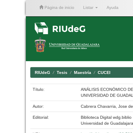
Página de inicio
Listar
Ayuda
Skip
navigation
RIUdeG
Tesis
Maestría
CUCEI
Título:
ANÁLISIS ECONÓMICO DE 
UNIVERSIDAD DE GUADA
Autor:
Cabrera Chavarria, Jose d
Editorial:
Biblioteca Digital wdg.biblio
Universidad de Guadalajar