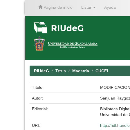
Página de inicio
Listar
Ayuda
Skip
navigation
RIUdeG
Tesis
Maestría
CUCEI
Título:
MODIFICACION
Autor:
Sanjuan Raygoz
Editorial:
Biblioteca Digita
Universidad de 
URI:
http://hdl.hand