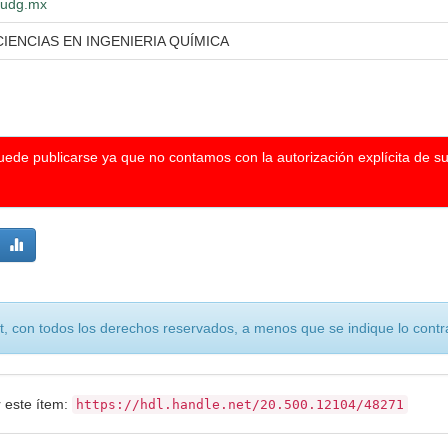
o.udg.mx
IENCIAS EN INGENIERIA QUÍMICA
puede publicarse ya que no contamos con la autorización explícita de s
, con todos los derechos reservados, a menos que se indique lo contra
r este ítem:
https://hdl.handle.net/20.500.12104/48271