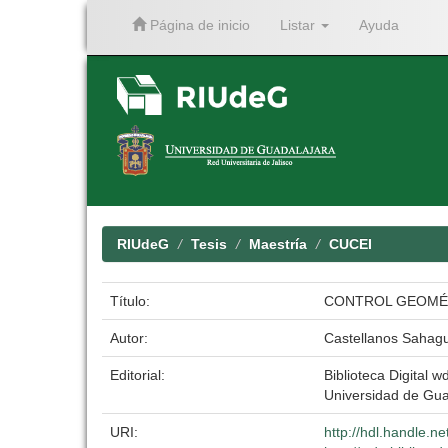
Página de inicio
Listar
Ayuda
Skip
navigation
RIUdeG
Tesis
Maestría
CUCEI
Título:
CONTROL GEOMÉT
Autor:
Castellanos Sahag
Editorial:
Biblioteca Digital wd
Universidad de Gua
URI:
http://hdl.handle.