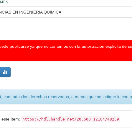
dg.mx
NCIAS EN INGENIERIA QUÍMICA
puede publicarse ya que no contamos con la autorización explícita de s
, con todos los derechos reservados, a menos que se indique lo contra
r este ítem:
https://hdl.handle.net/20.500.12104/48259