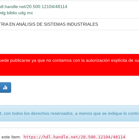
/hdl.handle.net/20.500.12104/48114
wdg.biblio.udg.mx
RIA EN ANÁLISIS DE SISTEMAS INDUSTRIALES
puede publicarse ya que no contamos con la autorización explícita de s
, con todos los derechos reservados, a menos que se indique lo contra
r este ítem:
https://hdl.handle.net/20.500.12104/48114