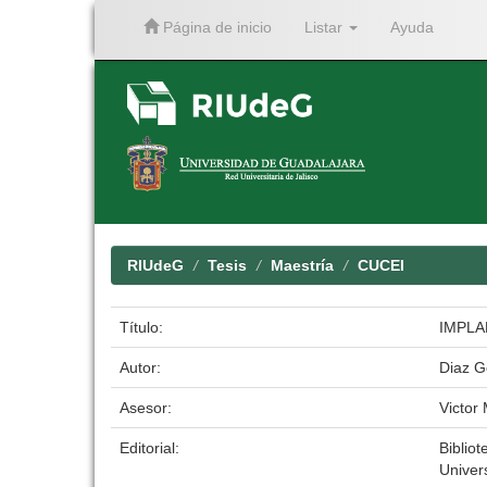
Página de inicio
Listar
Ayuda
Skip
navigation
RIUdeG
Tesis
Maestría
CUCEI
Título:
IMPLA
Autor:
Diaz G
Asesor:
Victor
Editorial:
Bibliot
Univer