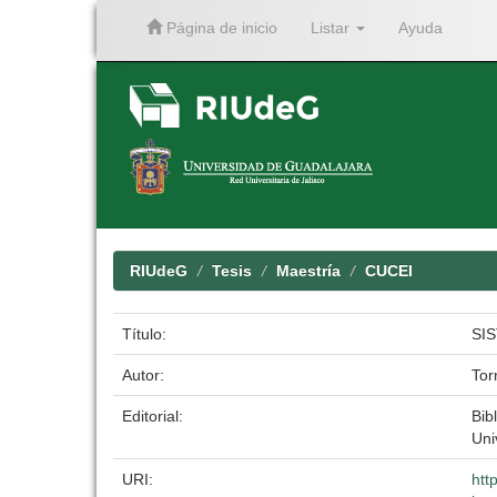
Página de inicio
Listar
Ayuda
Skip
navigation
RIUdeG
Tesis
Maestría
CUCEI
Título:
SI
Autor:
Tor
Editorial:
Bib
Uni
URI:
htt