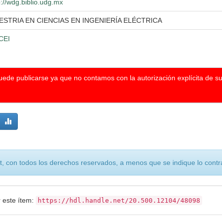
p://wdg.biblio.udg.mx
ESTRIA EN CIENCIAS EN INGENIERÍA ELÉCTRICA
CEI
puede publicarse ya que no contamos con la autorización explícita de s
, con todos los derechos reservados, a menos que se indique lo contra
r este ítem:
https://hdl.handle.net/20.500.12104/48098