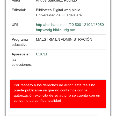
Autor:
Ahgue Sánchez, Rodrigo
Editorial:
Biblioteca Digital wdg.biblio
Universidad de Guadalajara
URI:
http://hdl.handle.net/20.500.12104/48050
http://wdg.biblio.udg.mx
Programa
MAESTRIA EN ADMINISTRACIÓN
educativo:
Aparece en
CUCEI
las
colecciones:
Por respeto a los derechos de autor, esta tesis no
puede publicarse ya que no contamos con la
autorización explícita de su autor o se cuenta con un
convenio de confidencialidad