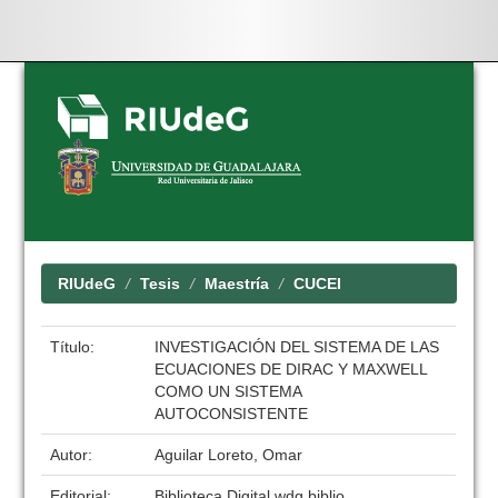
Skip
navigation
RIUdeG
Tesis
Maestría
CUCEI
Título:
INVESTIGACIÓN DEL SISTEMA DE LAS
ECUACIONES DE DIRAC Y MAXWELL
COMO UN SISTEMA
AUTOCONSISTENTE
Autor:
Aguilar Loreto, Omar
Editorial:
Biblioteca Digital wdg.biblio