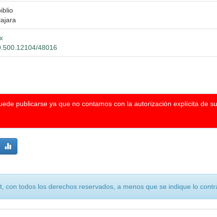
iblio
ajara
x
/20.500.12104/48016
puede publicarse ya que no contamos con la autorización explícita de s
, con todos los derechos reservados, a menos que se indique lo contra