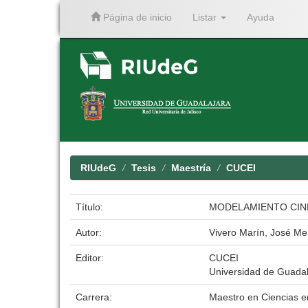
Página de inicio
Listar
Ayuda
Skip
navigation
RIUdeG
Tesis
Maestría
CUCEI
Título:
MODELAMIENTO CINÉ
Autor:
Vivero Marín, José Me
Editor:
CUCEI
Universidad de Guadal
Carrera:
Maestro en Ciencias e