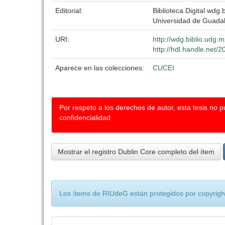
Editorial:
Biblioteca Digital wdg.b
Universidad de Guadal
URI:
http://wdg.biblio.udg.m
http://hdl.handle.net
Aparece en las colecciones:
CUCEI
Por respeto a los derechos de autor, esta tesis no 
confidencialidad
Mostrar el registro Dublin Core completo del ítem
Los ítems de RIUdeG están protegidos por copyright