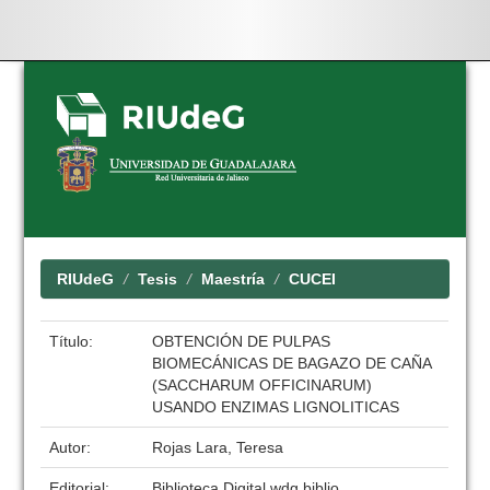
Skip
navigation
RIUdeG
Tesis
Maestría
CUCEI
Título:
OBTENCIÓN DE PULPAS
BIOMECÁNICAS DE BAGAZO DE CAÑA
(SACCHARUM OFFICINARUM)
USANDO ENZIMAS LIGNOLITICAS
Autor:
Rojas Lara, Teresa
Editorial:
Biblioteca Digital wdg.biblio