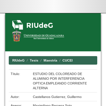
Skip
navigation
RIUdeG
Tesis
Maestría
CUCEI
Título:
ESTUDIO DEL COLOREADO DE
ALUMINIO POR INTERFERENCIA
OPTICA EMPLEANDO CORRIENTE
ALTERNA
Autor:
Castellanos Gutierrez, Guillermo
Asesor:
Maximiliano Barcena Soto