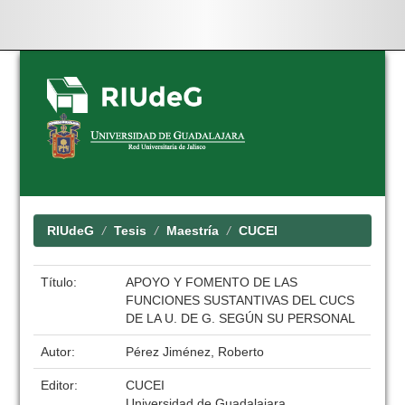
Skip
navigation
RIUdeG
Tesis
Maestría
CUCEI
Título:
APOYO Y FOMENTO DE LAS
FUNCIONES SUSTANTIVAS DEL CUCS
DE LA U. DE G. SEGÚN SU PERSONAL
Autor:
Pérez Jiménez, Roberto
Editor:
CUCEI
Universidad de Guadalajara