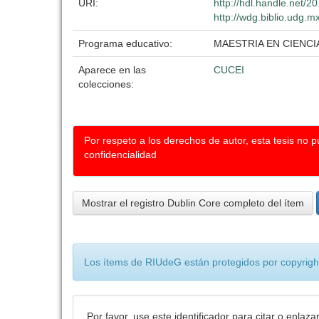
URI:
http://hdl.handle.net/
http://wdg.biblio.udg.m
Programa educativo:
MAESTRIA EN CIENCI
Aparece en las
CUCEI
colecciones:
Por respeto a los derechos de autor, esta tesis no 
confidencialidad
Mostrar el registro Dublin Core completo del ítem
Los ítems de RIUdeG están protegidos por copyright
Por favor, use este identificador para citar o enlaza