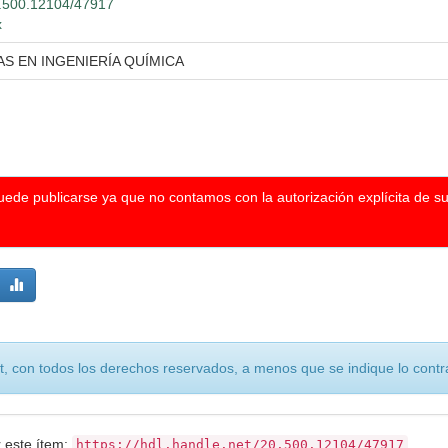
20.500.12104/47917
x
AS EN INGENIERÍA QUÍMICA
puede publicarse ya que no contamos con la autorización explícita de s
, con todos los derechos reservados, a menos que se indique lo contra
r este ítem:
https://hdl.handle.net/20.500.12104/47917