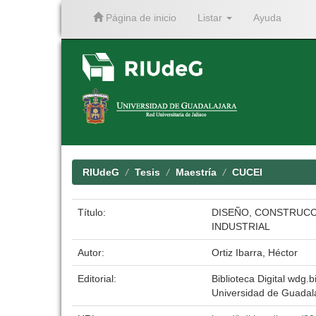
Página de inicio
Listar
Ayuda
Skip
navigation
RIUdeG
Tesis
Maestría
CUCEI
Título:
DISEÑO, CONSTRUCC
INDUSTRIAL
Autor:
Ortiz Ibarra, Héctor
Editorial:
Biblioteca Digital wdg.bi
Universidad de Guadal