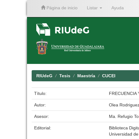
Página de inicio
Listar
Ayuda
Skip
navigation
RIUdeG
Tesis
Maestría
CUCEI
Título:
FRECUENCIA 
Autor:
Olea Rodriguez
Asesor:
Ma. Refugio Tor
Editorial:
Biblioteca Digit
Universidad de