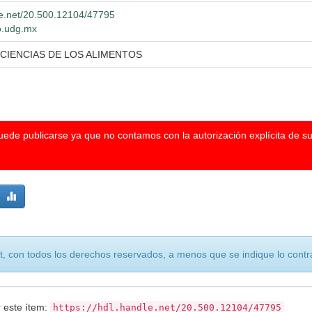
dle.net/20.500.12104/47795
io.udg.mx
 CIENCIAS DE LOS ALIMENTOS
puede publicarse ya que no contamos con la autorización explícita de s
, con todos los derechos reservados, a menos que se indique lo contra
r este ítem:
https://hdl.handle.net/20.500.12104/47795