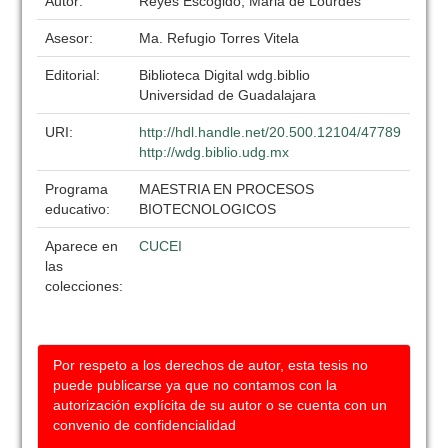
Autor:
Reyes Escogido, Maria de Lourdes
Asesor:
Ma. Refugio Torres Vitela
Editorial:
Biblioteca Digital wdg.biblio
Universidad de Guadalajara
URI:
http://hdl.handle.net/20.500.12104/47789
http://wdg.biblio.udg.mx
Programa
MAESTRIA EN PROCESOS
educativo:
BIOTECNOLOGICOS
Aparece en
CUCEI
las
colecciones:
Por respeto a los derechos de autor, esta tesis no
puede publicarse ya que no contamos con la
autorización explícita de su autor o se cuenta con un
convenio de confidencialidad