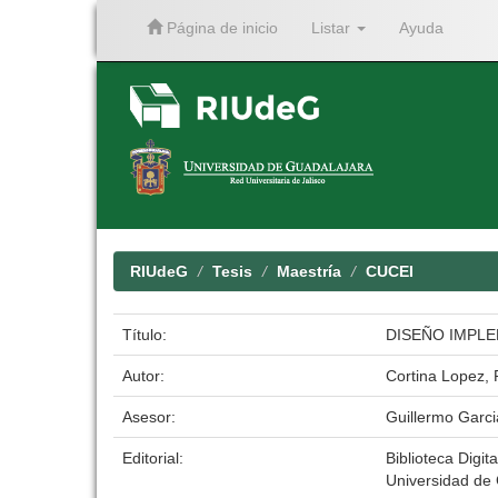
Página de inicio
Listar
Ayuda
Skip
navigation
RIUdeG
Tesis
Maestría
CUCEI
Título:
DISEÑO IMPLE
Autor:
Cortina Lopez,
Asesor:
Guillermo Garci
Editorial:
Biblioteca Digita
Universidad de