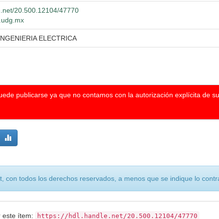
le.net/20.500.12104/47770
o.udg.mx
INGENIERIA ELECTRICA
puede publicarse ya que no contamos con la autorización explícita de s
, con todos los derechos reservados, a menos que se indique lo contra
r este ítem:
https://hdl.handle.net/20.500.12104/47770