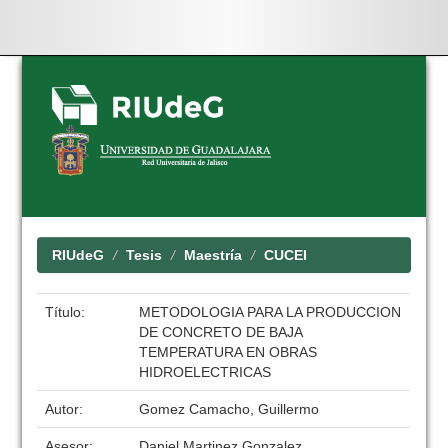
Skip
navigation
RIUdeG
Tesis
Maestría
CUCEI
Título:
METODOLOGIA PARA LA PRODUCCION
DE CONCRETO DE BAJA
TEMPERATURA EN OBRAS
HIDROELECTRICAS
Autor:
Gomez Camacho, Guillermo
Asesor:
Daniel Martinez Gonzalez