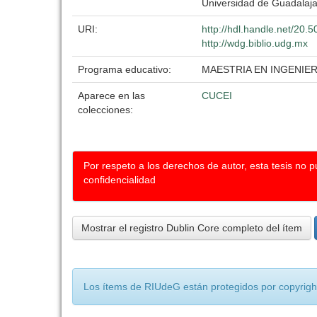
Universidad de Guadalaj
URI:
http://hdl.handle.net/20
http://wdg.biblio.udg.mx
Programa educativo:
MAESTRIA EN INGENIER
Aparece en las
CUCEI
colecciones:
Por respeto a los derechos de autor, esta tesis no 
confidencialidad
Mostrar el registro Dublin Core completo del ítem
Los ítems de RIUdeG están protegidos por copyright