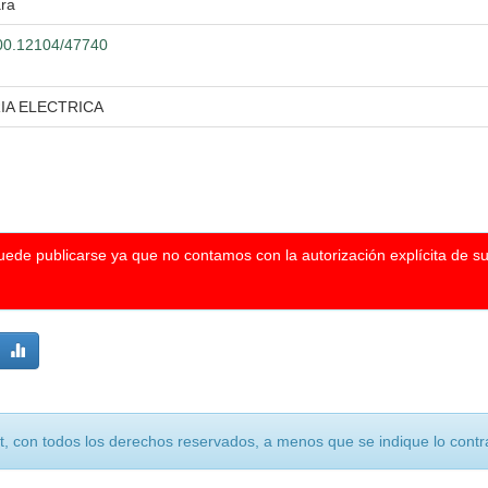
ara
.500.12104/47740
IA ELECTRICA
puede publicarse ya que no contamos con la autorización explícita de s
, con todos los derechos reservados, a menos que se indique lo contra