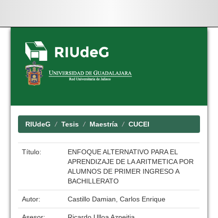
Skip
navigation
RIUdeG
Tesis
Maestría
CUCEI
Título:
ENFOQUE ALTERNATIVO PARA EL
APRENDIZAJE DE LA ARITMETICA POR
ALUMNOS DE PRIMER INGRESO A
BACHILLERATO
Autor:
Castillo Damian, Carlos Enrique
Asesor:
Ricardo Ulloa Azpeitia