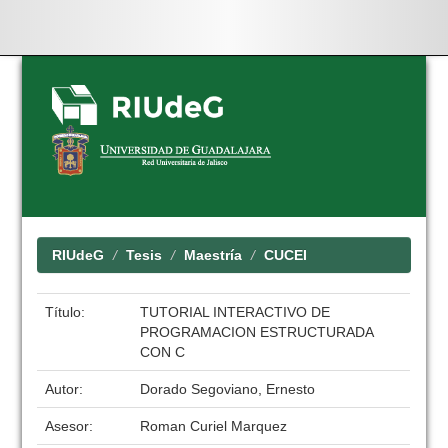
Skip
navigation
RIUdeG
Tesis
Maestría
CUCEI
Título:
TUTORIAL INTERACTIVO DE
PROGRAMACION ESTRUCTURADA
CON C
Autor:
Dorado Segoviano, Ernesto
Asesor:
Roman Curiel Marquez