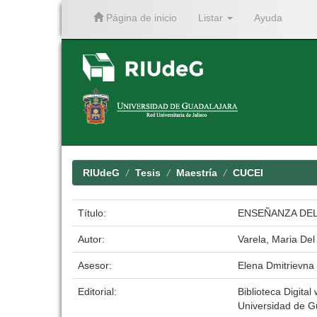
Página de inicio
Listar
Ayuda
Skip
navigation
RIUdeG
Tesis
Maestría
CUCEI
Título:
ENSEÑANZA DEL
Autor:
Varela, Maria De
Asesor:
Elena Dmitrievna
Editorial:
Biblioteca Digital
Universidad de G