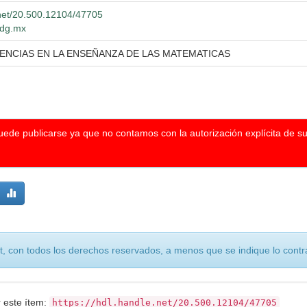
.net/20.500.12104/47705
.udg.mx
IENCIAS EN LA ENSEÑANZA DE LAS MATEMATICAS
puede publicarse ya que no contamos con la autorización explícita de s
, con todos los derechos reservados, a menos que se indique lo contra
r este ítem:
https://hdl.handle.net/20.500.12104/47705