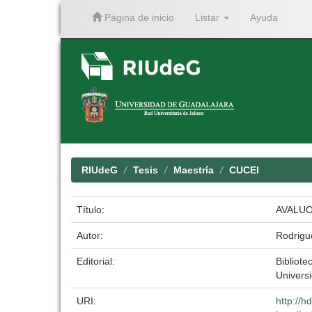
Página de inicio
Listar
Ayuda
Skip
navigation
RIUdeG
Tesis
Maestría
CUCEI
Título:
AVALUO
Autor:
Rodrigu
Editorial:
Bibliote
Univers
URI:
http://