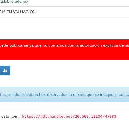
dg.biblio.udg.mx
IA EN VALUACION
puede publicarse ya que no contamos con la autorización explícita de s
, con todos los derechos reservados, a menos que se indique lo contra
r este ítem:
https://hdl.handle.net/20.500.12104/47683