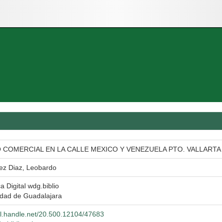
 COMERCIAL EN LA CALLE MEXICO Y VENEZUELA PTO. VALLARTA
ez Diaz, Leobardo
ca Digital wdg.biblio
idad de Guadalajara
hdl.handle.net/20.500.12104/47683