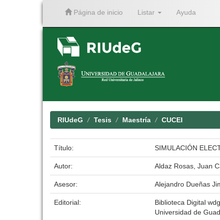
Página de inicio
Listar
Ayuda
Skip
navigation
RIUdeG
Tesis
Maestría
CUCEI
Título:
SIMULACIÓN ELEC
Autor:
Aldaz Rosas, Juan C
Asesor:
Alejandro Dueñas J
Editorial:
Biblioteca Digital wdg
Universidad de Guad