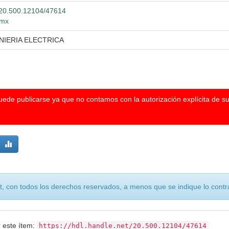
t/20.500.12104/47614
.mx
NIERIA ELECTRICA
puede publicarse ya que no contamos con la autorización explícita de s
, con todos los derechos reservados, a menos que se indique lo contra
r este ítem:
https://hdl.handle.net/20.500.12104/47614