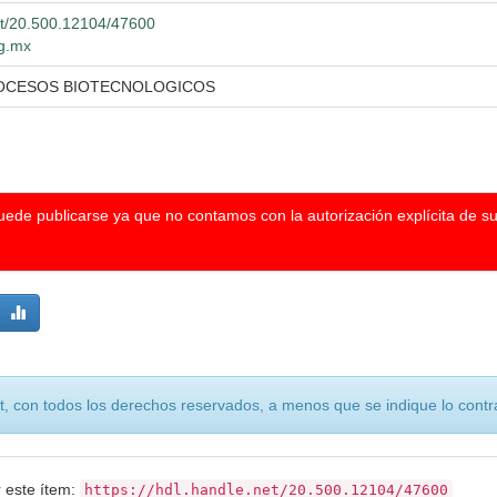
net/20.500.12104/47600
dg.mx
ROCESOS BIOTECNOLOGICOS
puede publicarse ya que no contamos con la autorización explícita de s
, con todos los derechos reservados, a menos que se indique lo contra
r este ítem:
https://hdl.handle.net/20.500.12104/47600