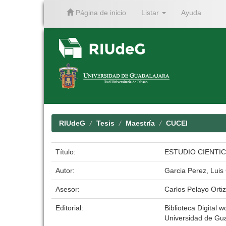
Página de inicio
Listar
Ayuda
Skip
navigation
RIUdeG
Tesis
Maestría
CUCEI
Título:
ESTUDIO CIENTI
Autor:
Garcia Perez, Luis
Asesor:
Carlos Pelayo Ortiz
Editorial:
Biblioteca Digital w
Universidad de Gu