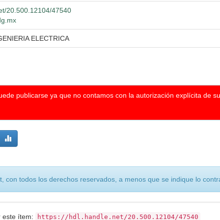
.net/20.500.12104/47540
udg.mx
GENIERIA ELECTRICA
puede publicarse ya que no contamos con la autorización explícita de s
, con todos los derechos reservados, a menos que se indique lo contra
r este ítem:
https://hdl.handle.net/20.500.12104/47540