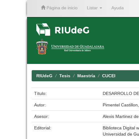
Página de inicio
Listar
Ayuda
Skip
navigation
RIUdeG
Tesis
Maestría
CUCEI
Título:
DESARROLLO DE 
Autor:
Pimentel Castillon,
Asesor:
Alexis Martinez de
Editorial:
Biblioteca Digital 
Universidad de Gu