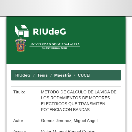
Skip
navigation
RIUdeG
Tesis
Maestría
CUCEI
Título:
METODO DE CALCULO DE LA VIDA DE
LOS RODAMIENTOS DE MOTORES
ELECTRICOS QUE TRANSMITEN
POTENCIA CON BANDAS
Autor:
Gomez Jimenez, Miguel Angel
Asesor:
Victor Manuel Rangel Cobian