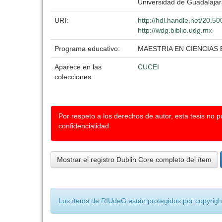
Universidad de Guadalaja
URI:
http://hdl.handle.net/20.
http://wdg.biblio.udg.mx
Programa educativo:
MAESTRIA EN CIENCIAS 
Aparece en las
CUCEI
colecciones:
Por respeto a los derechos de autor, esta tesis no 
confidencialidad
Mostrar el registro Dublin Core completo del ítem
Los ítems de RIUdeG están protegidos por copyright