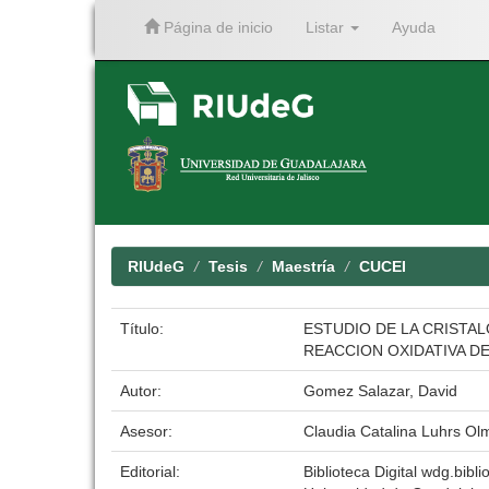
Página de inicio
Listar
Ayuda
Skip
navigation
RIUdeG
Tesis
Maestría
CUCEI
Título:
ESTUDIO DE LA CRISTA
REACCION OXIDATIVA D
Autor:
Gomez Salazar, David
Asesor:
Claudia Catalina Luhrs Ol
Editorial:
Biblioteca Digital wdg.bibli