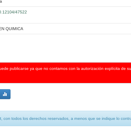
ra
500.12104/47522
EN QUIMICA
puede publicarse ya que no contamos con la autorización explícita de s
, con todos los derechos reservados, a menos que se indique lo contra