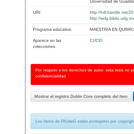
Universidad de Guadal
URI:
http://hdl.handle.net/
http://wdg.biblio.udg.m
Programa educativo:
MAESTRIA EN QUÍMIC
Aparece en las
CUCEI
colecciones:
Por respeto a los derechos de autor, esta tesis no 
confidencialidad
Mostrar el registro Dublin Core completo del ítem
Los ítems de RIUdeG están protegidos por copyright