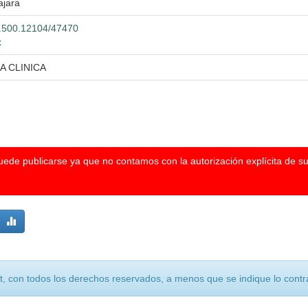
ajara
20.500.12104/47470
x
A CLINICA
puede publicarse ya que no contamos con la autorización explícita de s
, con todos los derechos reservados, a menos que se indique lo contra