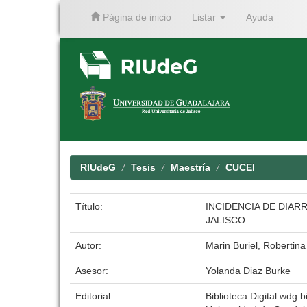
Página de inicio
Listar
Ayuda
Skip
navigation
RIUdeG
Tesis
Maestría
CUCEI
Título:
INCIDENCIA DE DIAR
JALISCO
Autor:
Marin Buriel, Robertina
Asesor:
Yolanda Diaz Burke
Editorial:
Biblioteca Digital wdg.bi