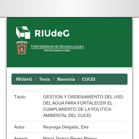
Skip
navigation
RIUdeG
Tesis
Maestría
CUCEI
Título:
GESTION Y ORDENAMIENTO DEL USO
DEL AGUA PARA FORTALECER EL
CUMPLIMIENTO DE LA POLITICA
AMBIENTAL DEL CUCEI
Autor:
Reynaga Delgado, Eire
Asesor:
Maria Teresa Reyes Blanco