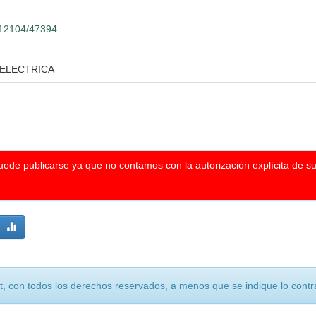
0.12104/47394
 ELECTRICA
puede publicarse ya que no contamos con la autorización explícita de s
, con todos los derechos reservados, a menos que se indique lo contra