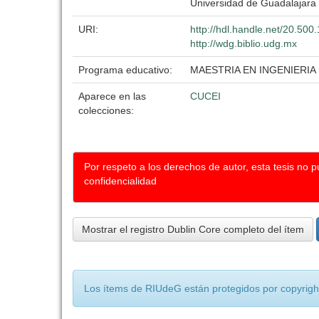
Universidad de Guadalajara
URI:
http://hdl.handle.net/20.50
http://wdg.biblio.udg.mx
Programa educativo:
MAESTRIA EN INGENIERIA
Aparece en las
CUCEI
colecciones:
Por respeto a los derechos de autor, esta tesis no 
confidencialidad
Mostrar el registro Dublin Core completo del ítem
Los ítems de RIUdeG están protegidos por copyright