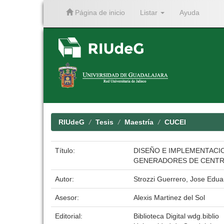
Página de inicio
Listar
Ayuda
Skip
navigation
RIUdeG
Tesis
Maestría
CUCEI
Título:
DISEÑO E IMPLEMENTACIO
GENERADORES DE CENTR
Autor:
Strozzi Guerrero, Jose Edua
Asesor:
Alexis Martinez del Sol
Editorial:
Biblioteca Digital wdg.biblio