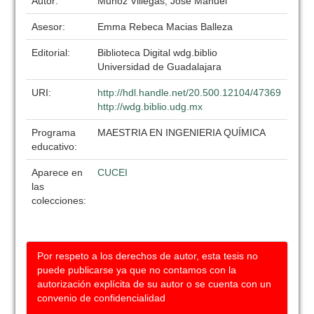
Autor:
Muñoz Villegas, Jose Manuel
Asesor:
Emma Rebeca Macias Balleza
Editorial:
Biblioteca Digital wdg.biblio
Universidad de Guadalajara
URI:
http://hdl.handle.net/20.500.12104/47369
http://wdg.biblio.udg.mx
Programa
MAESTRIA EN INGENIERIA QUÍMICA
educativo:
Aparece en
CUCEI
las
colecciones:
Por respeto a los derechos de autor, esta tesis no
puede publicarse ya que no contamos con la
autorización explícita de su autor o se cuenta con un
convenio de confidencialidad