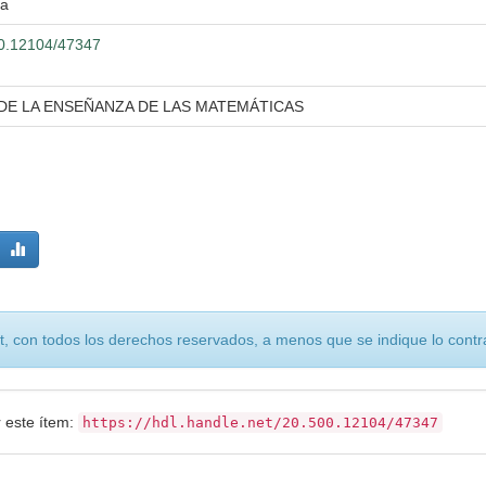
ra
500.12104/47347
 DE LA ENSEÑANZA DE LAS MATEMÁTICAS
, con todos los derechos reservados, a menos que se indique lo contra
r este ítem:
https://hdl.handle.net/20.500.12104/47347