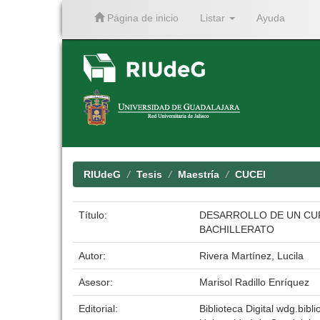
Página de inicio
Listar
Ayuda
Skip
navigation
RIUdeG
Tesis
Maestría
CUCEI
Título:
DESARROLLO DE UN CURS
BACHILLERATO
Autor:
Rivera Martínez, Lucila
Asesor:
Marisol Radillo Enríquez
Editorial:
Biblioteca Digital wdg.bibli