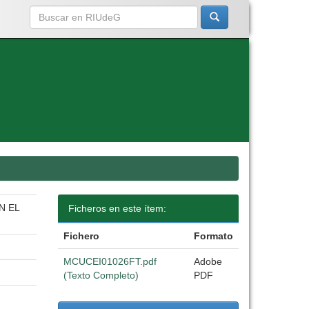
N EL
Ficheros en este ítem:
Fichero
Formato
MCUCEI01026FT.pdf
Adobe
(Texto Completo)
PDF