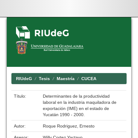
Skip
navigation
RIUdeG
Tesis
Maestría
CUCEA
Título:
Determinantes de la productividad
laboral en la industria maquiladora de
exportación (IME) en el estado de
Yucatán 1990 - 2000.
Autor:
Roque Rodriguez, Ernesto
Asesor:
Willy Cortez Yactayo