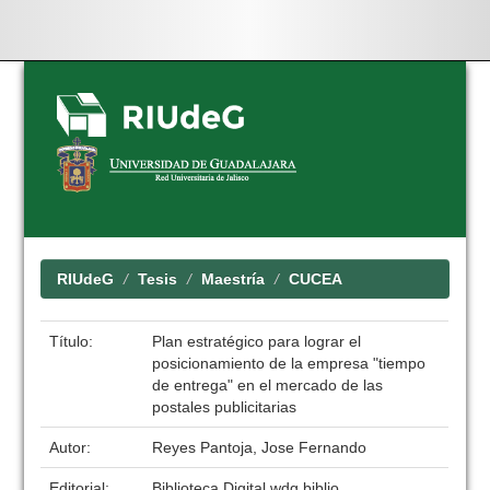
Skip
navigation
RIUdeG
Tesis
Maestría
CUCEA
Título:
Plan estratégico para lograr el
posicionamiento de la empresa "tiempo
de entrega" en el mercado de las
postales publicitarias
Autor:
Reyes Pantoja, Jose Fernando
Editorial:
Biblioteca Digital wdg.biblio