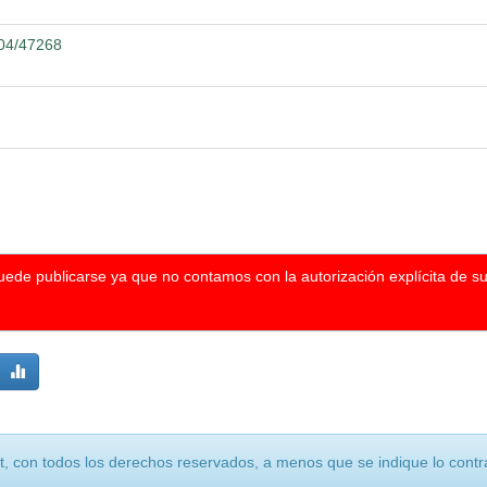
104/47268
puede publicarse ya que no contamos con la autorización explícita de s
, con todos los derechos reservados, a menos que se indique lo contra