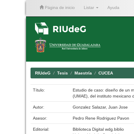
Página de inicio
Listar
Ayuda
Skip
navigation
RIUdeG
Tesis
Maestría
CUCEA
Título:
Estudio de caso: diseño de un m
(UMAE), del instituto mexicano d
Autor:
Gonzalez Salazar, Juan Jose
Asesor:
Pedro Rene Rodriguez Pavon
Editorial:
Biblioteca Digital wdg.biblio