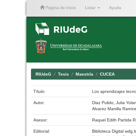
Página de inicio
Listar
Ayuda
Skip
navigation
RIUdeG
Tesis
Maestría
CUCEA
Título:
Los aprendizajes tecno
Autor:
Diaz Pulido, Julia Yola
Alvarez Manilla Ramir
Asesor:
Raquel Edith Partida 
Editorial:
Biblioteca Digital wdg.b