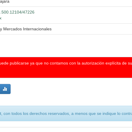
ajara
20.500.12104/47226
x
y Mercados Internacionales
puede publicarse ya que no contamos con la autorización explícita de s
, con todos los derechos reservados, a menos que se indique lo contra