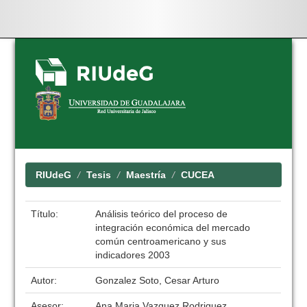
Skip
navigation
RIUdeG
Tesis
Maestría
CUCEA
Título:
Análisis teórico del proceso de
integración económica del mercado
común centroamericano y sus
indicadores 2003
Autor:
Gonzalez Soto, Cesar Arturo
Asesor:
Ana Maria Vazquez Rodriguez