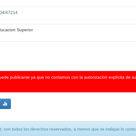
104/47214
ducacion Superior
puede publicarse ya que no contamos con la autorización explícita de s
, con todos los derechos reservados, a menos que se indique lo contra