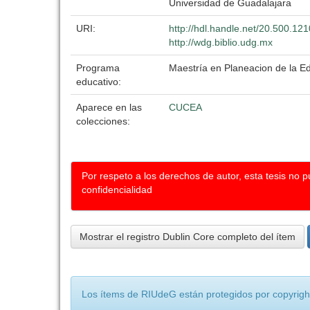
Universidad de Guadalajara
URI:
http://hdl.handle.net/20.500.12
http://wdg.biblio.udg.mx
Programa
Maestría en Planeacion de la E
educativo:
Aparece en las
CUCEA
colecciones:
Por respeto a los derechos de autor, esta tesis no 
confidencialidad
Mostrar el registro Dublin Core completo del ítem
Los ítems de RIUdeG están protegidos por copyright