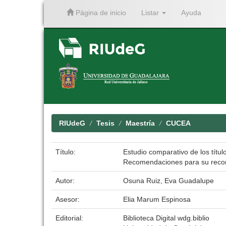
Página de inicio
Listar
Ayuda
Skip
navigation
RIUdeG
Tesis
Maestría
CUCEA
Título:
Estudio comparativo de los títu
Recomendaciones para su recono
Autor:
Osuna Ruiz, Eva Guadalupe
Asesor:
Elia Marum Espinosa
Editorial:
Biblioteca Digital wdg.biblio