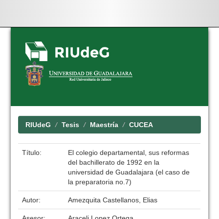
Skip
navigation
RIUdeG
Tesis
Maestría
CUCEA
Título:
El colegio departamental, sus reformas
del bachillerato de 1992 en la
universidad de Guadalajara (el caso de
la preparatoria no.7)
Autor:
Amezquita Castellanos, Elias
Asesor:
Araceli Lopez Ortega