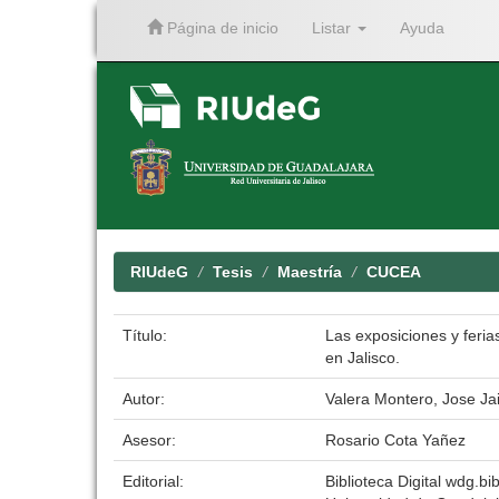
Página de inicio
Listar
Ayuda
Skip
navigation
RIUdeG
Tesis
Maestría
CUCEA
Título:
Las exposiciones y feria
en Jalisco.
Autor:
Valera Montero, Jose J
Asesor:
Rosario Cota Yañez
Editorial:
Biblioteca Digital wdg.bib