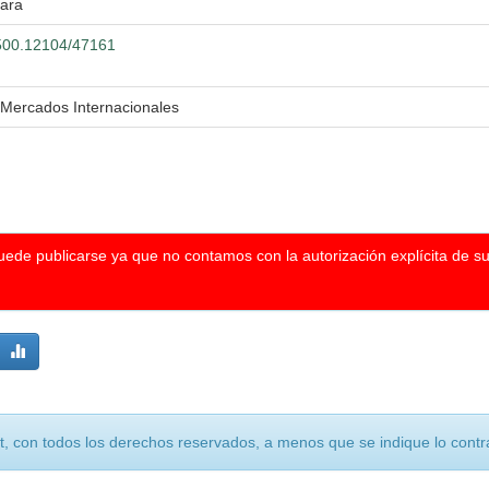
jara
0.500.12104/47161
 Mercados Internacionales
puede publicarse ya que no contamos con la autorización explícita de s
, con todos los derechos reservados, a menos que se indique lo contra