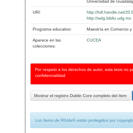
Universidad de Guadala
URI:
http://hdl.handle.net/2
http://wdg.biblio.udg.mx
Programa educativo:
Maestría en Comercio y
Aparece en las
CUCEA
colecciones:
Por respeto a los derechos de autor, esta tesis no 
confidencialidad
Mostrar el registro Dublin Core completo del ítem
Los ítems de RIUdeG están protegidos por copyright