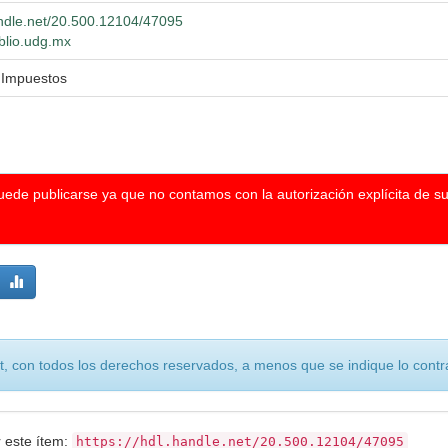
andle.net/20.500.12104/47095
iblio.udg.mx
 Impuestos
puede publicarse ya que no contamos con la autorización explícita de s
, con todos los derechos reservados, a menos que se indique lo contra
r este ítem:
https://hdl.handle.net/20.500.12104/47095