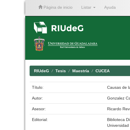
Página de inicio
Listar
Ayuda
Skip
navigation
RIUdeG
Tesis
Maestría
CUCEA
Título:
Causas de l
Autor:
Gonzalez Ca
Asesor:
Ricardo Rev
Editorial:
Biblioteca Di
Universidad