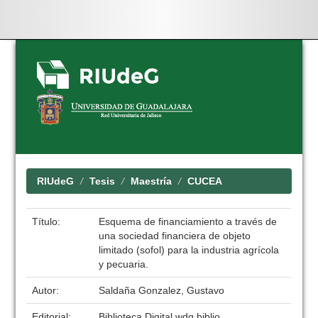
Skip
navigation
RIUdeG
Tesis
Maestría
CUCEA
Título:
Esquema de financiamiento a través de
una sociedad financiera de objeto
limitado (sofol) para la industria agrícola
y pecuaria.
Autor:
Saldaña Gonzalez, Gustavo
Editorial:
Biblioteca Digital wdg.biblio