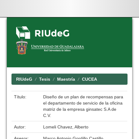
Skip
navigation
RIUdeG
Tesis
Maestría
CUCEA
Título:
Diseño de un plan de recompensas para
el departamento de servicio de la oficina
matriz de la empresa ginsatec S.A de
C.V.
Autor:
Lomeli Chavez, Alberto
Asesor:
Marco Antonio Gordillo Castillo