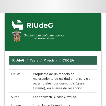
Skip
navigation
RIUdeG
Tesis
Maestría
CUCEA
Título:
Propuesta de un modelo de
mejoramiento de calidad en el servicio
para hoteles four diamond's (gran
turismo), en el área de recepción.
Autor:
Lopez Arvizu, Oscar Osvaldo
Asesor:
J. de Jesus Urzua Lopez