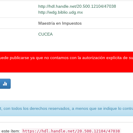
http://hdl.handle.net/20.500.12104/47038
http://wdg.biblio.udg.mx
Maestría en Impuestos
CUCEA
puede publicarse ya que no contamos con la autorización explícita de s
, con todos los derechos reservados, a menos que se indique lo contra
r este ítem:
https://hdl.handle.net/20.500.12104/47038