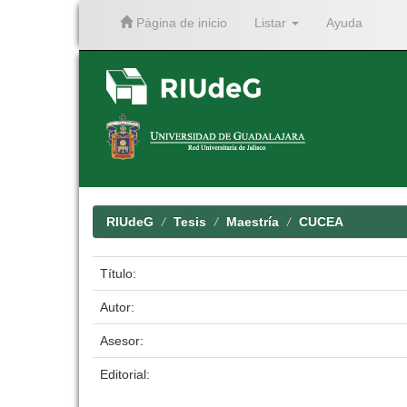
Página de inicio
Listar
Ayuda
Skip
navigation
RIUdeG
Tesis
Maestría
CUCEA
Título:
Autor:
Asesor:
Editorial: