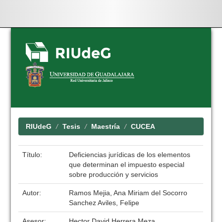
Skip
navigation
RIUdeG
Tesis
Maestría
CUCEA
Título:
Deficiencias jurídicas de los elementos
que determinan el impuesto especial
sobre producción y servicios
Autor:
Ramos Mejia, Ana Miriam del Socorro
Sanchez Aviles, Felipe
Asesor:
Hector David Herrera Meza