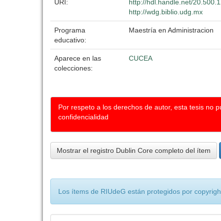
URI:
http://hdl.handle.net/20.500
http://wdg.biblio.udg.mx
Programa
Maestría en Administracion
educativo:
Aparece en las
CUCEA
colecciones:
Por respeto a los derechos de autor, esta tesis no 
confidencialidad
Mostrar el registro Dublin Core completo del ítem
Los ítems de RIUdeG están protegidos por copyright