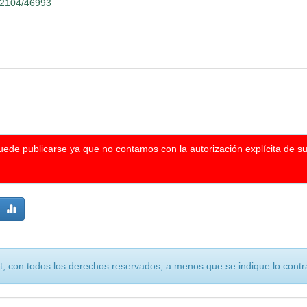
.12104/46993
puede publicarse ya que no contamos con la autorización explícita de s
, con todos los derechos reservados, a menos que se indique lo contra