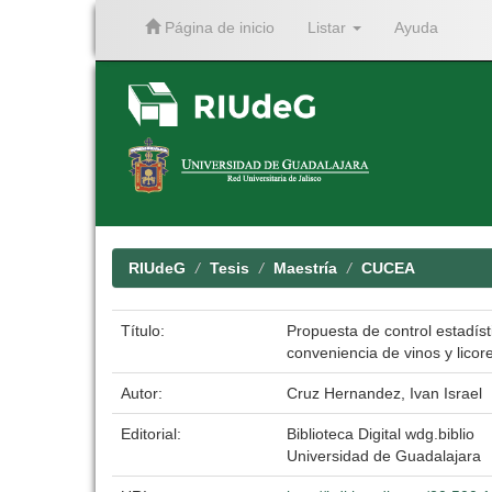
Página de inicio
Listar
Ayuda
Skip
navigation
RIUdeG
Tesis
Maestría
CUCEA
Título:
Propuesta de control estadís
conveniencia de vinos y licor
Autor:
Cruz Hernandez, Ivan Israel
Editorial:
Biblioteca Digital wdg.biblio
Universidad de Guadalajara